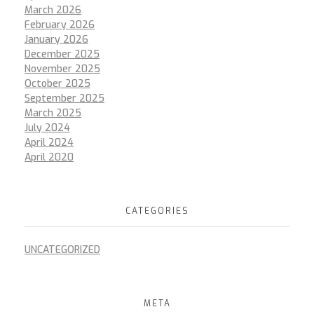
March 2026
February 2026
January 2026
December 2025
November 2025
October 2025
September 2025
March 2025
July 2024
April 2024
April 2020
CATEGORIES
UNCATEGORIZED
META