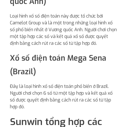
quốc Anh)
Loại hình xổ số điện toán này được tổ chức bởi
Camelot Group và là một trong những loại hình xổ
số phổ biến nhất ở Vương quốc Anh. Người chơi chọn
một tập hợp các số và kết quả xổ số được quyết
định bằng cách rút ra các số từ tập hợp đó.
Xổ số điện toán Mega Sena
(Brazil)
Đây là loại hình xổ số điện toán phổ biến ở Brazil.
Người chơi chọn 6 số từ một tập hợp và kết quả xổ
số được quyết định bằng cách rút ra các số từ tập
hợp đó.
Sunwin tổng hợp các