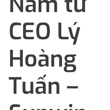
Nam từ
CEO Lý
Hoàng
Tuấn –