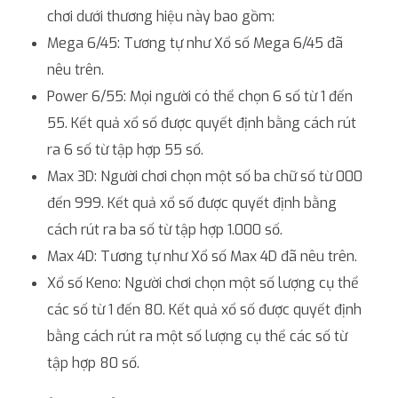
chơi dưới thương hiệu này bao gồm:
Mega 6/45: Tương tự như Xổ số Mega 6/45 đã
nêu trên.
Power 6/55: Mọi người có thể chọn 6 số từ 1 đến
55. Kết quả xổ số được quyết định bằng cách rút
ra 6 số từ tập hợp 55 số.
Max 3D: Người chơi chọn một số ba chữ số từ 000
đến 999. Kết quả xổ số được quyết định bằng
cách rút ra ba số từ tập hợp 1.000 số.
Max 4D: Tương tự như Xổ số Max 4D đã nêu trên.
Xổ số Keno: Người chơi chọn một số lượng cụ thể
các số từ 1 đến 80. Kết quả xổ số được quyết định
bằng cách rút ra một số lượng cụ thể các số từ
tập hợp 80 số.