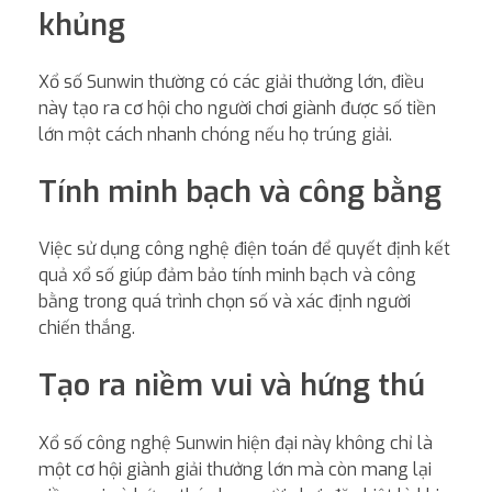
khủng
Xổ số Sunwin thường có các giải thưởng lớn, điều
này tạo ra cơ hội cho người chơi giành được số tiền
lớn một cách nhanh chóng nếu họ trúng giải.
Tính minh bạch và công bằng
Việc sử dụng công nghệ điện toán để quyết định kết
quả xổ số giúp đảm bảo tính minh bạch và công
bằng trong quá trình chọn số và xác định người
chiến thắng.
Tạo ra niềm vui và hứng thú
Xổ số công nghệ Sunwin hiện đại này không chỉ là
một cơ hội giành giải thưởng lớn mà còn mang lại