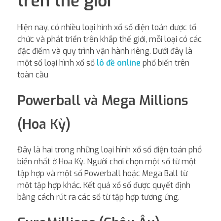
trên thế giới
Hiện nay, có nhiều loại hình xổ số điện toán được tổ
chức và phát triển trên khắp thế giới, mỗi loại có các
đặc điểm và quy trình vận hành riêng. Dưới đây là
một số loại hình xổ số
lô đề online
phổ biến trên
toàn cầu
Powerball và Mega Millions
(Hoa Kỳ)
Đây là hai trong những loại hình xổ số điện toán phổ
biến nhất ở Hoa Kỳ. Người chơi chọn một số từ một
tập hợp và một số Powerball hoặc Mega Ball từ
một tập hợp khác. Kết quả xổ số được quyết định
bằng cách rút ra các số từ tập hợp tương ứng.