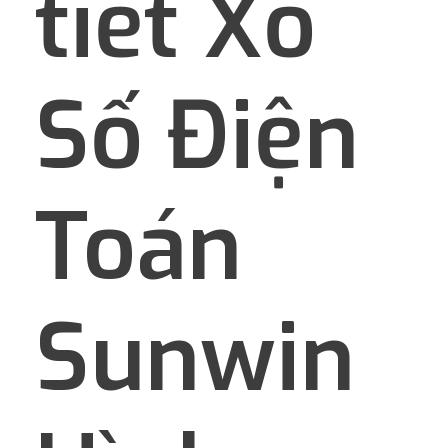
tiết Xổ
Số Điện
Toán
Sunwin