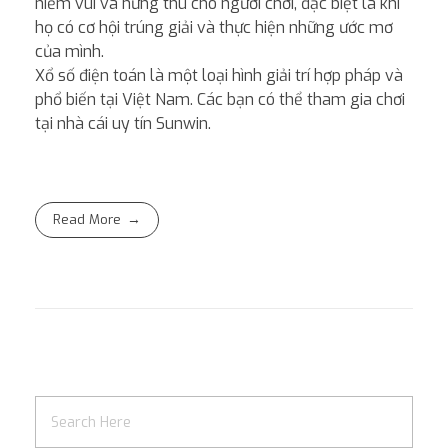
niềm vui và hứng thú cho người chơi, đặc biệt là khi
họ có cơ hội trúng giải và thực hiện những ước mơ
của mình.
Xổ số điện toán là một loại hình giải trí hợp pháp và
phổ biến tại Việt Nam. Các bạn có thể tham gia chơi
tại nhà cái uy tín Sunwin.
Read More