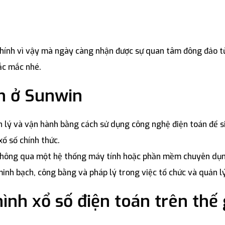
ợi. Chính vì vậy mà ngày càng nhận được sự quan tâm đông đảo t
ắc mắc nhé.
án ở Sunwin
n lý và vận hành bằng cách sử dụng công nghệ điện toán để s
xổ số chính thức.
thông qua một hệ thống máy tính hoặc phần mềm chuyên dụng. 
minh bạch, công bằng và pháp lý trong việc tổ chức và quản l
ình xổ số điện toán trên thế 