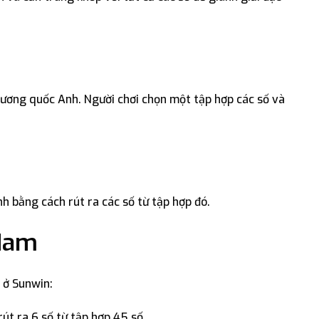
 Vương quốc Anh. Người chơi chọn một tập hợp các số và
nh bằng cách rút ra các số từ tập hợp đó.
 Nam
n ở Sunwin:
út ra 6 số từ tập hợp 45 số.