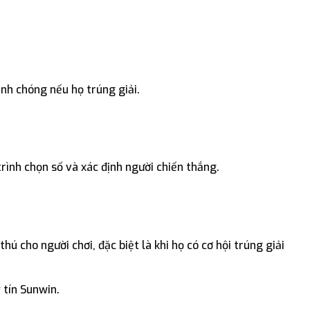
anh chóng nếu họ trúng giải.
ình chọn số và xác định người chiến thắng.
ú cho người chơi, đặc biệt là khi họ có cơ hội trúng giải
 tín Sunwin.