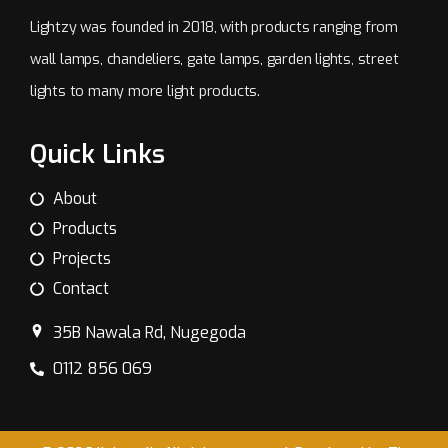
Lightzy was founded in 2018, with products ranging from
wall lamps, chandeliers, gate lamps, garden lights, street
lights to many more light products.
Quick Links
About
Products
Projects
Contact
35B Nawala Rd, Nugegoda
0112 856 069