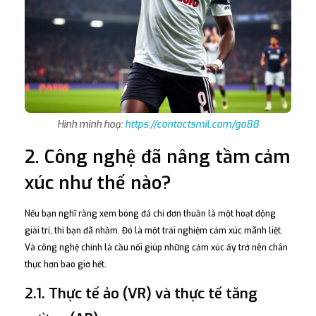
Hình minh hoạ:
https://contactsmil.com/go88
2. Công nghệ đã nâng tầm cảm
xúc như thế nào?
Nếu bạn nghĩ rằng xem bóng đá chỉ đơn thuần là một hoạt động
giải trí, thì bạn đã nhầm. Đó là một trải nghiệm cảm xúc mãnh liệt.
Và công nghệ chính là cầu nối giúp những cảm xúc ấy trở nên chân
thực hơn bao giờ hết.
2.1. Thực tế ảo (VR) và thực tế tăng