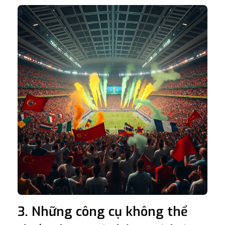
3. Những công cụ không thể