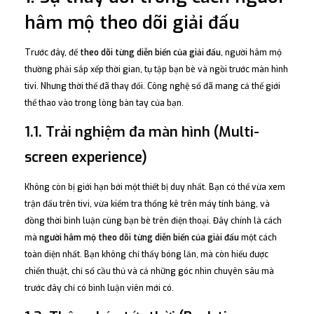
hâm mộ theo dõi giải đấu
Trước đây, để
theo dõi từng diễn biến của giải đấu
, người hâm mộ
thường phải sắp xếp thời gian, tụ tập bạn bè và ngồi trước màn hình
tivi. Nhưng thời thế đã thay đổi. Công nghệ số đã mang cả thế giới
thể thao vào trong lòng bàn tay của bạn.
1.1. Trải nghiệm đa màn hình (Multi-
screen experience)
Không còn bị giới hạn bởi một thiết bị duy nhất. Bạn có thể vừa xem
trận đấu trên tivi, vừa kiểm tra thống kê trên máy tính bảng, và
đồng thời bình luận cùng bạn bè trên điện thoại. Đây chính là cách
mà
người hâm mộ theo dõi từng diễn biến của giải đấu
một cách
toàn diện nhất. Bạn không chỉ thấy bóng lăn, mà còn hiểu được
chiến thuật, chỉ số cầu thủ và cả những góc nhìn chuyên sâu mà
trước đây chỉ có bình luận viên mới có.