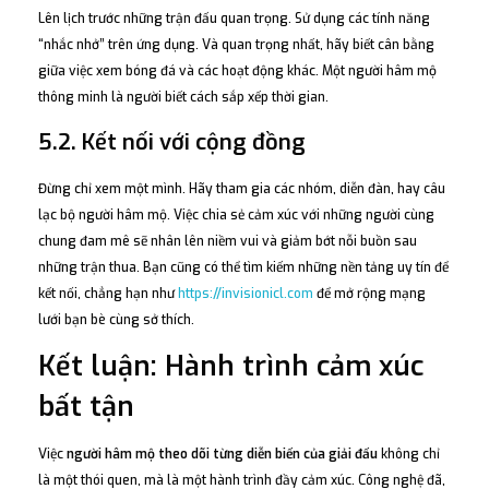
Lên lịch trước những trận đấu quan trọng. Sử dụng các tính năng
“nhắc nhở” trên ứng dụng. Và quan trọng nhất, hãy biết cân bằng
giữa việc xem bóng đá và các hoạt động khác. Một người hâm mộ
thông minh là người biết cách sắp xếp thời gian.
5.2. Kết nối với cộng đồng
Đừng chỉ xem một mình. Hãy tham gia các nhóm, diễn đàn, hay câu
lạc bộ người hâm mộ. Việc chia sẻ cảm xúc với những người cùng
chung đam mê sẽ nhân lên niềm vui và giảm bớt nỗi buồn sau
những trận thua. Bạn cũng có thể tìm kiếm những nền tảng uy tín để
kết nối, chẳng hạn như
https://invisionicl.com
để mở rộng mạng
lưới bạn bè cùng sở thích.
Kết luận: Hành trình cảm xúc
bất tận
Việc
người hâm mộ theo dõi từng diễn biến của giải đấu
không chỉ
là một thói quen, mà là một hành trình đầy cảm xúc. Công nghệ đã,