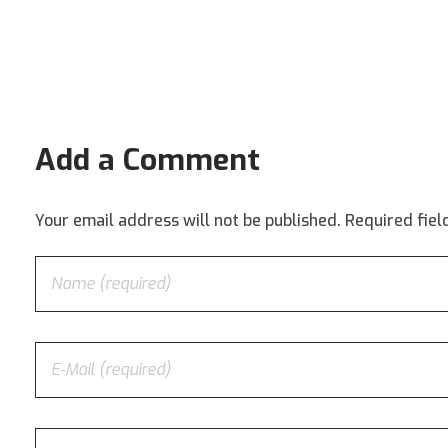
Add a Comment
Your email address will not be published. Required fie