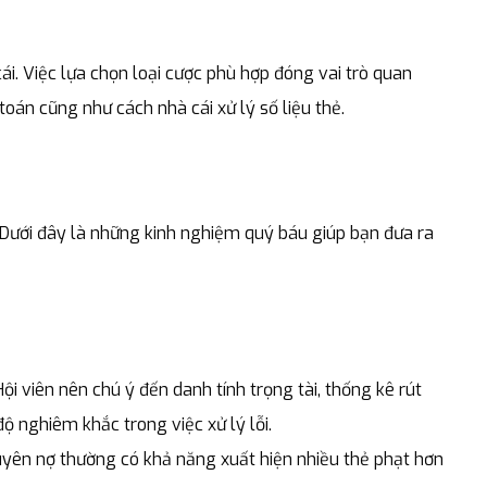
i. Việc lựa chọn loại cược phù hợp đóng vai trò quan
toán cũng như cách nhà cái xử lý số liệu thẻ.
. Dưới đây là những kinh nghiệm quý báu giúp bạn đưa ra
ội viên nên chú ý đến danh tính trọng tài, thống kê rút
ộ nghiêm khắc trong việc xử lý lỗi.
duyên nợ thường có khả năng xuất hiện nhiều thẻ phạt hơn