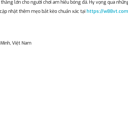
thắng lớn cho người chơi am hiểu bóng đá. Hy vọng qua những
 cập nhật thêm mẹo bắt kèo chuẩn xác tại
https://w88vt.com
 Minh, Việt Nam