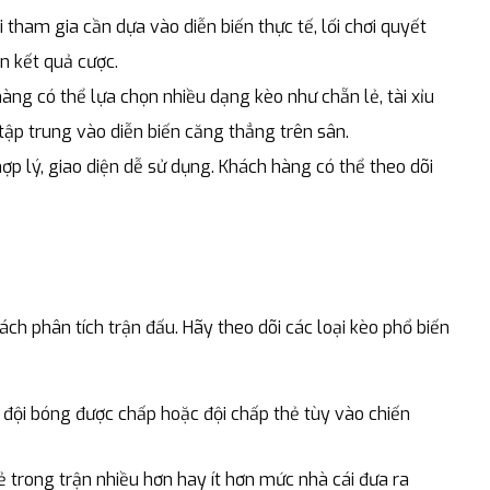
tham gia cần dựa vào diễn biến thực tế, lối chơi quyết
ến kết quả cược.
hàng có thể lựa chọn nhiều dạng kèo như chẵn lẻ, tài xỉu
ập trung vào diễn biến căng thẳng trên sân.
hợp lý, giao diện dễ sử dụng. Khách hàng có thể theo dõi
ách phân tích trận đấu. Hãy theo dõi các loại kèo phổ biến
ào đội bóng được chấp hoặc đội chấp thẻ tùy vào chiến
hẻ trong trận nhiều hơn hay ít hơn mức nhà cái đưa ra