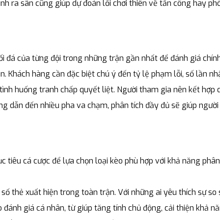
ình ra sân cũng giúp dự đoán lối chơi thiên về tấn công hay p
lối đá của từng đội trong những trận gần nhất để đánh giá chí
 Khách hàng cần đặc biệt chú ý đến tỷ lệ phạm lỗi, số lần n
ình huống tranh chấp quyết liệt. Người tham gia nên kết hợp 
ng dẫn đến nhiều pha va chạm, phân tích đầy đủ sẽ giúp người 
 tiêu cá cược để lựa chọn loại kèo phù hợp với khả năng phân 
 số thẻ xuất hiện trong toàn trận. Với những ai yêu thích sự so
nh giá cá nhân, từ giúp tăng tính chủ động, cải thiện khả năn