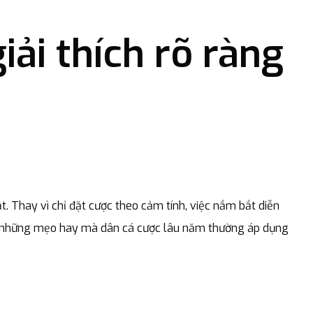
iải thích rõ ràng
 tại W88 VT
ật. Thay vì chỉ đặt cược theo cảm tính, việc nắm bắt diễn
như những mẹo hay mà dân cá cược lâu năm thường áp dụng