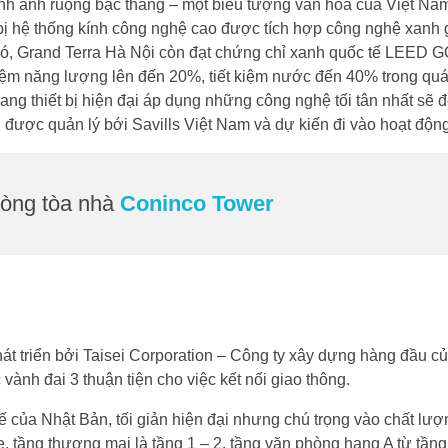
nh ảnh ruộng bậc thang – một biểu tượng văn hóa của Việt Nam 
ị hệ thống kính công nghệ cao được tích hợp công nghệ xanh giú
đó, Grand Terra Hà Nội còn đạt chứng chỉ xanh quốc tế LEED G
 kiệm năng lượng lên đến 20%, tiết kiệm nước đến 40% trong quá
, trang thiết bị hiện đại áp dụng những công nghệ tối tân nhất 
được quản lý bới Savills Việt Nam và dự kiến đi vào hoạt độn
hòng tòa nhà
Coninco Tower
át triển bởi Taisei Corporation – Công ty xây dựng hàng đầu c
ành đai 3 thuận tiện cho việc kết nối giao thông.
kế của Nhật Bản, tối giản hiện đại nhưng chú trọng vào chất l
, tầng thương mại là tầng 1 – 2, tầng văn phòng hạng A từ tầng 