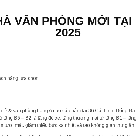
À VĂN PHÒNG MỚI TẠI
2025
VĂN PHÒNG MỚI TẠI HÀ
ách hàng lựa chọn.
n lẻ & văn phòng hạng A cao cấp nằm tại 36 Cát Linh, Đống Đa
ó tầng B5 – B2 là tầng để xe, tầng thương mại từ tầng B1 – tần
an tươi mát, giảm thiểu bức xạ nhiệt và tạo không gian thư giãn