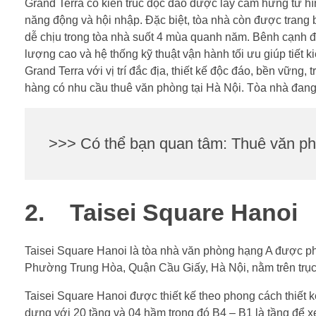
Grand Terra có kiến trúc độc đáo được lấy cảm hứng từ hì
năng động và hội nhập. Đặc biệt, tòa nhà còn được trang b
dễ chịu trong tòa nhà suốt 4 mùa quanh năm. Bênh cạnh 
lượng cao và hệ thống kỹ thuật vận hành tối ưu giúp tiết
Grand Terra với vị trí đắc địa, thiết kế độc đáo, bền vững
hàng có nhu cầu thuê văn phòng tại Hà Nội. Tòa nhà đang 
>>> Có thể bạn quan tâm: Thuê văn p
2. Taisei Square Hanoi
Taisei Square Hanoi là tòa nhà văn phòng hạng A được ph
Phường Trung Hòa, Quận Cầu Giấy, Hà Nội, nằm trên trục v
Taisei Square Hanoi được thiết kế theo phong cách thiết 
dựng với 20 tầng và 04 hầm trong đó B4 – B1 là tầng để xe