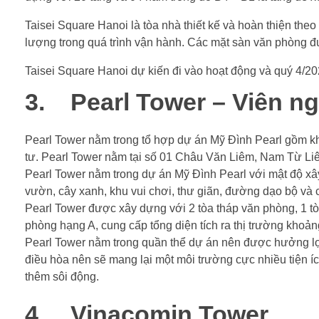
Taisei Square Hanoi là tòa nhà thiết kế và hoàn thiện the
lượng trong quá trình vận hành. Các mặt sàn văn phòng đư
Taisei Square Hanoi dự kiến đi vào hoạt động và quý 4/2
3. Pearl Tower – Viên ng
Pearl Tower nằm trong tổ hợp dự án Mỹ Đình Pearl gồm k
tư. Pearl Tower nằm tại số 01 Châu Văn Liêm, Nam Từ Liê
Pearl Tower nằm trong dự án Mỹ Đình Pearl với mật độ xây
vườn, cây xanh, khu vui chơi, thư giãn, đường dạo bộ và c
Pearl Tower được xây dựng với 2 tòa tháp văn phòng, 1 tò
phòng hạng A, cung cấp tổng diện tích ra thị trường kho
Pearl Tower nằm trong quần thể dự án nên được hưởng lợi 
điều hòa nên sẽ mang lại một môi trường cực nhiều tiện 
thêm sôi động.
4. Vinacomin Tower