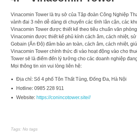
Vinacomin Tower là trụ sở của Tập đoàn Công Nghiệp Tha
vành đai 3 nên dễ dàng di chuyển các tỉnh lân cận, các k
Vinacomin Tower được thiết kế theo tiêu chuẩn văn phòng 
Vinacomin được thiết kế phủ kính cách âm, cách nhiệt, 
Gobain (Ấn Độ) đảm bảo an toàn, cách âm, cách nhiệt, giúp
Vinacomin Tower chính thức đi vào hoạt động vào cho thuê
Tower sẽ là điểm đến lý tưởng cho các doanh nghiệp đan
Mọi thông tin xin vui lòng liên hệ:
Địa chỉ: Số 4 phố Tôn Thất Tùng, Đống Đa, Hà Nội
Hotline: 0985 228 911
Website:
https://conincotower.site//
Tags: No tags