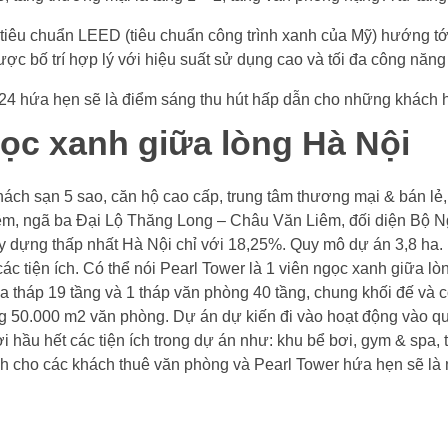
o tiêu chuẩn LEED (tiêu chuẩn công trình xanh của Mỹ) hướng tới
ợc bố trí hợp lý với hiệu suất sử dụng cao và tối đa công năn
024 hứa hẹn sẽ là điểm sáng thu hút hấp dẫn cho những khách 
ọc xanh giữa lòng Hà Nội
hách sạn 5 sao, căn hộ cao cấp, trung tâm thương mại & bán l
m, ngã ba Đại Lộ Thăng Long – Châu Văn Liêm, đối diện Bộ Ngo
 dựng thấp nhất Hà Nội chỉ với 18,25%. Quy mô dự án 3,8 ha. P
ác tiện ích. Có thể nói Pearl Tower là 1 viên ngọc xanh giữa lò
a tháp 19 tầng và 1 tháp văn phòng 40 tầng, chung khối đế và c
ảng 50.000 m2 văn phòng. Dự án dự kiến đi vào hoạt động vào q
hầu hết các tiện ích trong dự án như: khu bể bơi, gym & spa, 
ích cho các khách thuê văn phòng và Pearl Tower hứa hẹn sẽ là