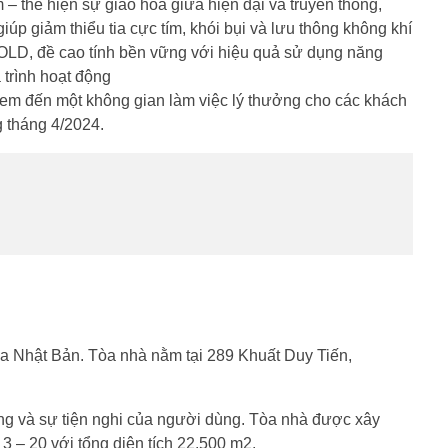
– thể hiện sự giao hòa giữa hiện đại và truyền thống,
p giảm thiểu tia cực tím, khói bụi và lưu thông không khí
OLD, đề cao tính bền vững với hiệu quả sử dụng năng
 trình hoạt động
sẽ đem đến một không gian làm việc lý thưởng cho các khách
g tháng 4/2024.
ủa Nhật Bản. Tòa nhà nằm tại 289 Khuất Duy Tiến,
ượng và sự tiện nghi của người dùng. Tòa nhà được xây
3 – 20 với tổng diện tích 22.500 m2.