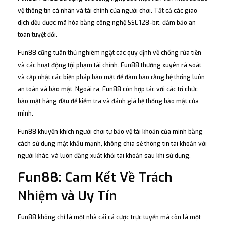
vệ thông tin cá nhân và tài chính của người chơi. Tất cả các giao
dịch đều được mã hóa bằng công nghệ SSL 128-bit, đảm bảo an
toàn tuyệt đối.
Fun88 cũng tuân thủ nghiêm ngặt các quy định về chống rửa tiền
và các hoạt động tội phạm tài chính. Fun88 thường xuyên rà soát
và cập nhật các biện pháp bảo mật để đảm bảo rằng hệ thống luôn
an toàn và bảo mật. Ngoài ra, Fun88 còn hợp tác với các tổ chức
bảo mật hàng đầu để kiểm tra và đánh giá hệ thống bảo mật của
mình.
Fun88 khuyến khích người chơi tự bảo vệ tài khoản của mình bằng
cách sử dụng mật khẩu mạnh, không chia sẻ thông tin tài khoản với
người khác, và luôn đăng xuất khỏi tài khoản sau khi sử dụng.
Fun88: Cam Kết Về Trách
Nhiệm và Uy Tín
Fun88 không chỉ là một nhà cái cá cược trực tuyến mà còn là một