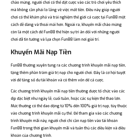
chào mừng, người chơi có thể đặt cược vào các trò chơi yêu thích
mà không cần phải lo lắng về việc mất tiền. Điều này giúp người
chơi có thể khám phá và trải nghiệm thế giới cá cược tại Fun88 một
cách dễ dàng và thoải mái hơn. Ngoài ra, khuyến mãi chào mừng
còn là một cách để Fun88 thể hiện sự tri ân đối với những người
chơi đã tin tưởng và lựa chọn Fun88 làm nơi giải trí.
Khuyến Mãi Nạp Tiền
Fun88 thường xuyên tung ra các chương trình khuyến mãi nạp tiền,
tặng thêm phần trăm giá trị nạp cho người chơi. Đây là cơ hội tuyệt
vời để tăng số dư tài khoản và có thêm vốn để cá cược.
Các chương trình khuyến mãi nạp tiền thường được tổ chức vào các
dịp đặc biệt như ngày lễ, cuối tuần, hoặc các sự kiện thể thao lớn.
Mức thưởng có thể dao động từ 10% đến 100% giá trị nạp, tùy thuộc
vào chương trình khuyến mãi cụ thể. Để tham gia vào các chương
trình khuyến mãi này, người chơi chỉ cần nạp tiền vào tài khoản
Fun88 trong thời gian khuyến mãi và tuân thủ các điều kiện và điều
khoản của chương trình.