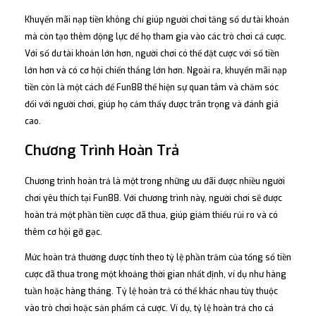
Khuyến mãi nạp tiền không chỉ giúp người chơi tăng số dư tài khoản
mà còn tạo thêm động lực để họ tham gia vào các trò chơi cá cược.
Với số dư tài khoản lớn hơn, người chơi có thể đặt cược với số tiền
lớn hơn và có cơ hội chiến thắng lớn hơn. Ngoài ra, khuyến mãi nạp
tiền còn là một cách để Fun88 thể hiện sự quan tâm và chăm sóc
đối với người chơi, giúp họ cảm thấy được trân trọng và đánh giá
cao.
Chương Trình Hoàn Trả
Chương trình hoàn trả là một trong những ưu đãi được nhiều người
chơi yêu thích tại Fun88. Với chương trình này, người chơi sẽ được
hoàn trả một phần tiền cược đã thua, giúp giảm thiểu rủi ro và có
thêm cơ hội gỡ gạc.
Mức hoàn trả thường được tính theo tỷ lệ phần trăm của tổng số tiền
cược đã thua trong một khoảng thời gian nhất định, ví dụ như hàng
tuần hoặc hàng tháng. Tỷ lệ hoàn trả có thể khác nhau tùy thuộc
vào trò chơi hoặc sản phẩm cá cược. Ví dụ, tỷ lệ hoàn trả cho cá