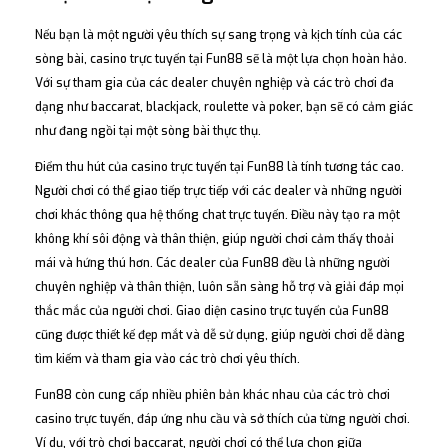
Nếu bạn là một người yêu thích sự sang trọng và kịch tính của các
sòng bài, casino trực tuyến tại Fun88 sẽ là một lựa chọn hoàn hảo.
Với sự tham gia của các dealer chuyên nghiệp và các trò chơi đa
dạng như baccarat, blackjack, roulette và poker, bạn sẽ có cảm giác
như đang ngồi tại một sòng bài thực thụ.
Điểm thu hút của casino trực tuyến tại Fun88 là tính tương tác cao.
Người chơi có thể giao tiếp trực tiếp với các dealer và những người
chơi khác thông qua hệ thống chat trực tuyến. Điều này tạo ra một
không khí sôi động và thân thiện, giúp người chơi cảm thấy thoải
mái và hứng thú hơn. Các dealer của Fun88 đều là những người
chuyên nghiệp và thân thiện, luôn sẵn sàng hỗ trợ và giải đáp mọi
thắc mắc của người chơi. Giao diện casino trực tuyến của Fun88
cũng được thiết kế đẹp mắt và dễ sử dụng, giúp người chơi dễ dàng
tìm kiếm và tham gia vào các trò chơi yêu thích.
Fun88 còn cung cấp nhiều phiên bản khác nhau của các trò chơi
casino trực tuyến, đáp ứng nhu cầu và sở thích của từng người chơi.
Ví dụ, với trò chơi baccarat, người chơi có thể lựa chọn giữa