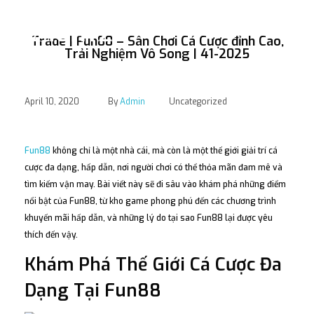
Trade | Fun88 – Sân Chơi Cá Cược đỉnh Cao,
Trải Nghiệm Vô Song | 41-2025
April 10, 2020
By
Admin
Uncategorized
Trade | Fun88 – Sân
Fun88
không chỉ là một nhà cái, mà còn là một thế giới giải trí cá
Chơi Cá Cược đỉnh
cược đa dạng, hấp dẫn, nơi người chơi có thể thỏa mãn đam mê và
tìm kiếm vận may. Bài viết này sẽ đi sâu vào khám phá những điểm
nổi bật của Fun88, từ kho game phong phú đến các chương trình
Cao, Trải Nghiệm Vô
khuyến mãi hấp dẫn, và những lý do tại sao Fun88 lại được yêu
thích đến vậy.
Song | 41-2025
Khám Phá Thế Giới Cá Cược Đa
Dạng Tại Fun88