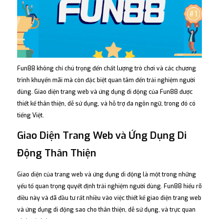
Fun88 không chỉ chú trọng đến chất lượng trò chơi và các chương
trình khuyến mãi mà còn đặc biệt quan tâm đến trải nghiệm người
dùng. Giao diện trang web và ứng dụng di động của Fun88 được
thiết kế thân thiện, dễ sử dụng, và hỗ trợ đa ngôn ngữ, trong đó có
tiếng Việt.
Giao Diện Trang Web và Ứng Dụng Di
Động Thân Thiện
Giao diện của trang web và ứng dụng di động là một trong những
yếu tố quan trọng quyết định trải nghiệm người dùng. Fun88 hiểu rõ
điều này và đã đầu tư rất nhiều vào việc thiết kế giao diện trang web
và ứng dụng di động sao cho thân thiện, dễ sử dụng, và trực quan