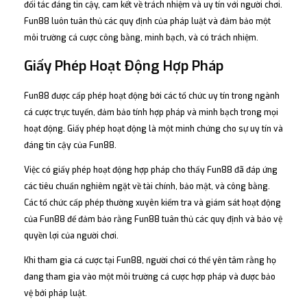
đối tác đáng tin cậy, cam kết về trách nhiệm và uy tín với người chơi.
Fun88 luôn tuân thủ các quy định của pháp luật và đảm bảo một
môi trường cá cược công bằng, minh bạch, và có trách nhiệm.
Giấy Phép Hoạt Động Hợp Pháp
Fun88 được cấp phép hoạt động bởi các tổ chức uy tín trong ngành
cá cược trực tuyến, đảm bảo tính hợp pháp và minh bạch trong mọi
hoạt động. Giấy phép hoạt động là một minh chứng cho sự uy tín và
đáng tin cậy của Fun88.
Việc có giấy phép hoạt động hợp pháp cho thấy Fun88 đã đáp ứng
các tiêu chuẩn nghiêm ngặt về tài chính, bảo mật, và công bằng.
Các tổ chức cấp phép thường xuyên kiểm tra và giám sát hoạt động
của Fun88 để đảm bảo rằng Fun88 tuân thủ các quy định và bảo vệ
quyền lợi của người chơi.
Khi tham gia cá cược tại Fun88, người chơi có thể yên tâm rằng họ
đang tham gia vào một môi trường cá cược hợp pháp và được bảo
vệ bởi pháp luật.