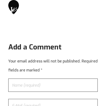
Add a Comment
Your email address will not be published. Required
fields are marked *