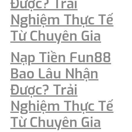
Được? Trải
Nghiệm Thực Tế
Từ Chuyên Gia
Nạp Tiền Fun88
Bao Lâu Nhận
Được? Trải
Nghiệm Thực Tế
Từ Chuyên Gia