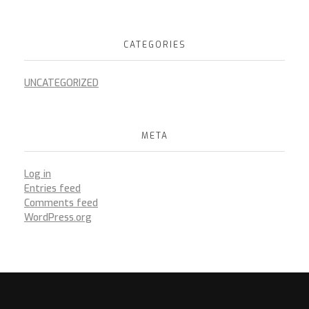
CATEGORIES
UNCATEGORIZED
META
Log in
Entries feed
Comments feed
WordPress.org